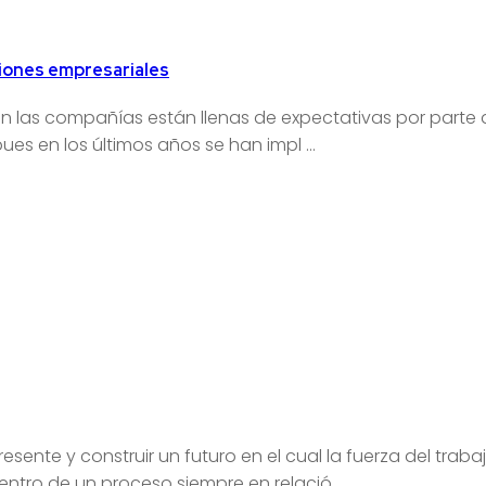
ciones empresariales
 las compañías están llenas de expectativas por parte de
es en los últimos años se han impl ...
resente y construir un futuro en el cual la fuerza del tr
tro de un proceso siempre en relació ...