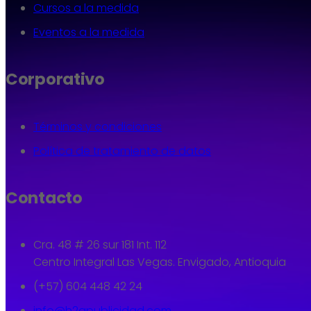
Cursos a la medida
Eventos a la medida
Corporativo
Términos y condiciones
Política de tratamiento de datos
Contacto
Cra. 48 # 26 sur 181 Int. 112
Centro Integral Las Vegas. Envigado, Antioquia
(+57) 604 448 42 24
info@h2apublicidad.com