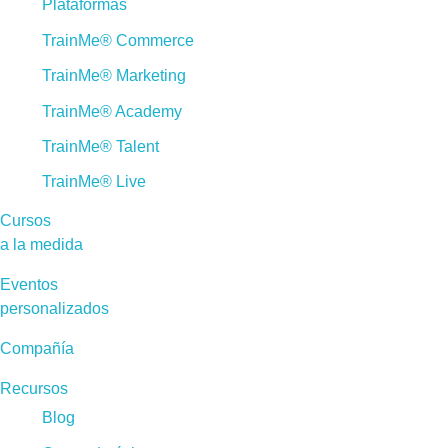
Plataformas
TrainMe® Commerce
TrainMe® Marketing
TrainMe® Academy
TrainMe® Talent
TrainMe® Live
Cursos
a la medida
Eventos
personalizados
Compañía
Recursos
Blog